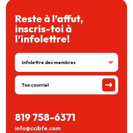
Reste à l’affut,
inscris-toi à
l’infolettre!
819 758-6371
info@ccibfe.com