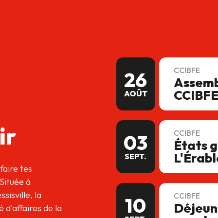
CCIBFE
26
Assemb
CCIBF
AOÛT
ir
CCIBFE
03
États 
L'Érab
SEPT.
faire tes
 Située à
sisville, la
CCIBFE
10
Déjeun
d'affaires de la