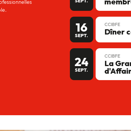
membr
SEPT.
ofessionnelles
ble.
16
CCIBFE
Dîner 
SEPT.
CCIBFE
24
La Gra
d'Affai
SEPT.