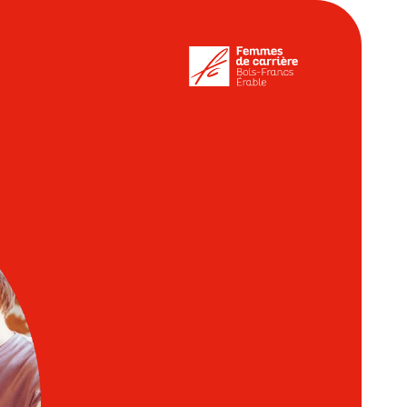
mes de carrière des
Bois-Francs
de L’Érable
théon de la Performance
eau RH
démie entrepreneuriale du
bec