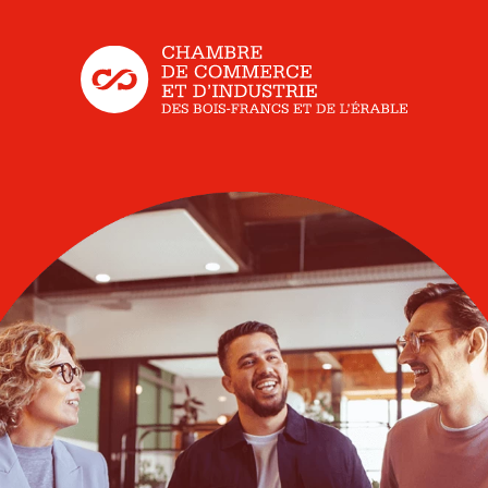
Fem
et 
Pan
Rés
Aca
Qué