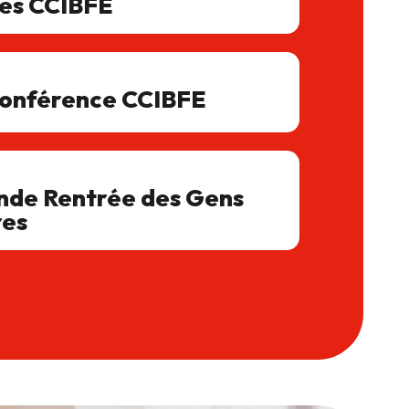
es CCIBFE
conférence CCIBFE
nde Rentrée des Gens
res